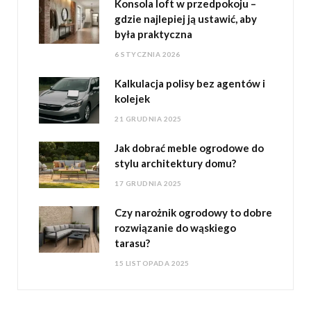
Konsola loft w przedpokoju –
gdzie najlepiej ją ustawić, aby
była praktyczna
6 STYCZNIA 2026
Kalkulacja polisy bez agentów i
kolejek
21 GRUDNIA 2025
Jak dobrać meble ogrodowe do
stylu architektury domu?
17 GRUDNIA 2025
Czy narożnik ogrodowy to dobre
rozwiązanie do wąskiego
tarasu?
15 LISTOPADA 2025