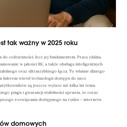
st tak ważny w 2025 roku
m do codzienności, lecz jej fundamentem. Praca zdalna,
amowanie w jakości 8K, a także obsługa inteligentnych
bilnego oraz ultraszybkiego łącza. To właśnie dlatego
 liderem wśród technologii dostępu do sieci.
żytkowników są jeszcze wyższe niż kilka lat temu.
ego pingu i gwarancji stabilności sprawia, że coraz
epszego rozwiązania dostępnego na rynku – internetu
ików domowych