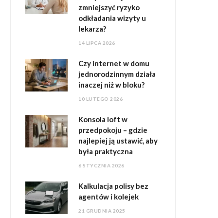
zmniejszyć ryzyko
odkładania wizyty u
lekarza?
14 LIPCA 2026
Czy internet w domu
jednorodzinnym działa
inaczej niż w bloku?
10 LUTEGO 2026
Konsola loft w
przedpokoju – gdzie
najlepiej ją ustawić, aby
była praktyczna
6 STYCZNIA 2026
Kalkulacja polisy bez
agentów i kolejek
21 GRUDNIA 2025