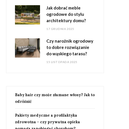
Jak dobrać meble
ogrodowe do stylu
architektury domu?
17 GRUDNIA 2025
Czy narożnik ogrodowy
to dobre rozwiązanie
do wąskiego tarasu?
15 LISTOPADA 2025
Baby hair czy może złamane włosy? Jak to
odróżnić
Pakiety medyczne a profilaktyka
zdrowotna – czy prywatna opieka
pomaga zapobiegać chorobom?