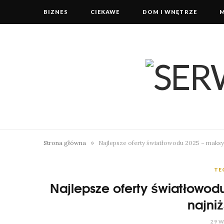
BIZNES
CIEKAWE
DOM I WNĘTRZE
»
Strona główna
Najlepsze oferty światłowodu 2025 – maksy
TE
Najlepsze oferty światłowo
najniż
29 W