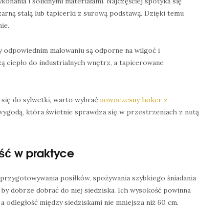
onania i solidnymi materiałami. Najczęściej spotyka się
arną stalą lub tapicerki z surową podstawą. Dzięki temu
ie.
rzy odpowiednim malowaniu są odporne na wilgoć i
 ciepło do industrialnych wnętrz, a tapicerowane
 się do sylwetki, warto wybrać
nowoczesny hoker z
wygodą, która świetnie sprawdza się w przestrzeniach z nutą
ść w praktyce
 przygotowywania posiłków, spożywania szybkiego śniadania
by dobrze dobrać do niej siedziska. Ich wysokość powinna
 odległość między siedziskami nie mniejsza niż 60 cm.