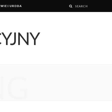
WIE I URODA
NG