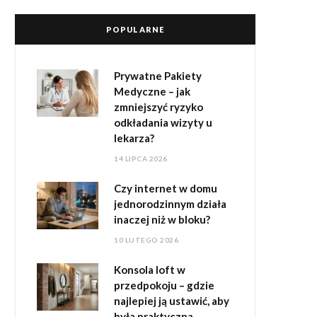
POPULARNE
Prywatne Pakiety
Medyczne – jak
zmniejszyć ryzyko
odkładania wizyty u
lekarza?
14 LIPCA 2026
Czy internet w domu
jednorodzinnym działa
inaczej niż w bloku?
10 LUTEGO 2026
Konsola loft w
przedpokoju – gdzie
najlepiej ją ustawić, aby
była praktyczna