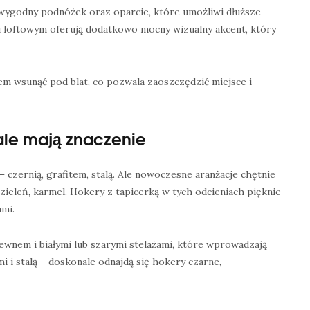
 wygodny podnóżek oraz oparcie, które umożliwi dłuższe
u loftowym oferują dodatkowo mocny wizualny akcent, który
m wsunąć pod blat, co pozwala zaoszczędzić miejsce i
tale mają znaczenie
– czernią, grafitem, stalą. Ale nowoczesne aranżacje chętnie
 zieleń, karmel. Hokery z tapicerką w tych odcieniach pięknie
ami.
ewnem i białymi lub szarymi stelażami, które wprowadzają
i i stalą – doskonale odnajdą się hokery czarne,