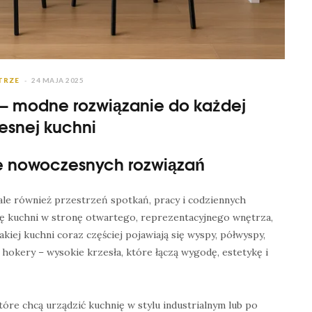
TRZE
24 MAJA 2025
 – modne rozwiązanie do każdej
snej kuchni
e nowoczesnych rozwiązań
ale również przestrzeń spotkań, pracy i codziennych
cję kuchni w stronę otwartego, reprezentacyjnego wnętrza,
akiej kuchni coraz częściej pojawiają się wyspy, półwyspy,
ą hokery – wysokie krzesła, które łączą wygodę, estetykę i
óre chcą urządzić kuchnię w stylu industrialnym lub po