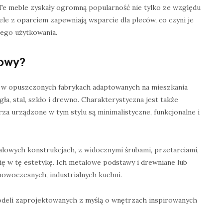
 Te meble zyskały ogromną popularność nie tylko ze względu
ele z oparciem zapewniają wsparcie dla pleców, co czyni je
ego użytkowania.
towy?
., w opuszczonych fabrykach adaptowanych na mieszkania
ła, stal, szkło i drewno. Charakterystyczna jest także
za urządzone w tym stylu są minimalistyczne, funkcjonalne i
alowych konstrukcjach, z widocznymi śrubami, przetarciami,
ę w tę estetykę. Ich metalowe podstawy i drewniane lub
nowoczesnych, industrialnych kuchni.
deli zaprojektowanych z myślą o wnętrzach inspirowanych