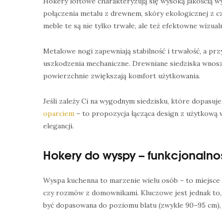
Hokery loftowe charakteryzują się wysoką jakością wyk
połączenia metalu z drewnem, skóry ekologicznej z cz
meble te są nie tylko trwałe, ale też efektowne wizualn
Metalowe nogi zapewniają stabilność i trwałość, a p
uszkodzenia mechaniczne. Drewniane siedziska wnoszą
powierzchnie zwiększają komfort użytkowania.
Jeśli zależy Ci na wygodnym siedzisku, które dopasuje
oparciem
– to propozycja łącząca design z użytkową 
elegancji.
Hokery do wyspy – funkcjonalno
Wyspa kuchenna to marzenie wielu osób – to miejsce
czy rozmów z domownikami. Kluczowe jest jednak to, 
być dopasowana do poziomu blatu (zwykle 90–95 cm), a